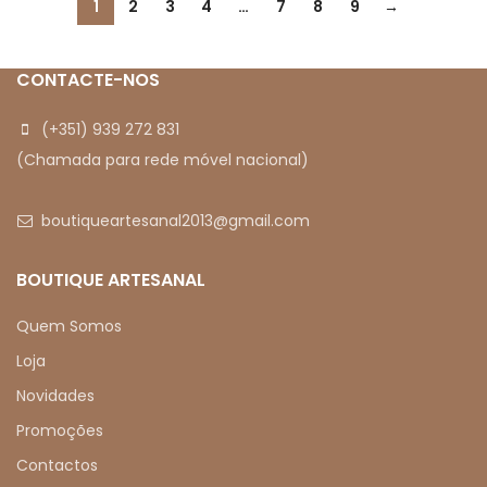
1
2
3
4
…
7
8
9
→
CONTACTE-NOS
(+351) 939 272 831
(Chamada para rede móvel nacional)
boutiqueartesanal2013@gmail.com
BOUTIQUE ARTESANAL
Quem Somos
Loja
Novidades
Promoções
Contactos