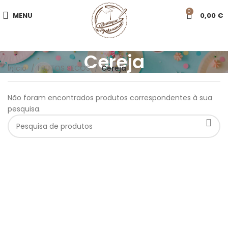
0
MENU
0,00
€
Cereja
Início
FRUTOS SECOS
Cereja
Não foram encontrados produtos correspondentes à sua
pesquisa.