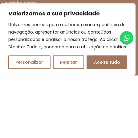
A minha conta
Valorizamos a sua privacidade
Favoritos
Comparar
Utilizamos cookies para melhorar a sua experiência de
navegação, apresentar anúncios ou conteúdos
Política de Privacidade
personalizados e analisar o nosso tráfego. Ao clicar em
Condições e Políticas de Venda
"Aceitar Todos", concorda com a utilização de cookies.
Resolução de Litígios
Livro de Reclamações Online
Personalizar
Rejeitar
Aceite tudo
0
MEIOS DE PAGAMENTO
Transferência Bancária | Multibanco
MB Way | Mastercard | Visa
REDES SOCIAIS
facebook
instagram