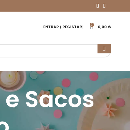
0
ENTRAR / REGISTAR
0,00
€
 e Sacos
o