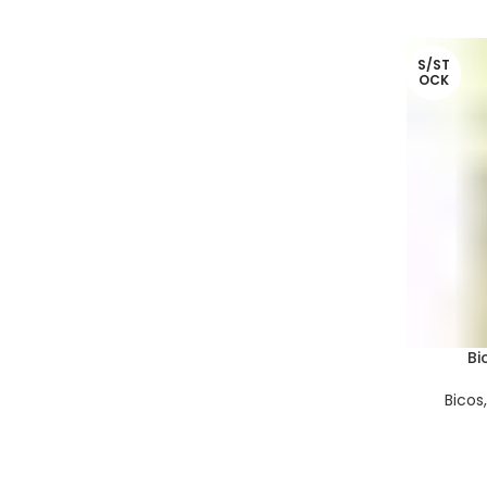
S/ST
OCK
Bi
Bicos