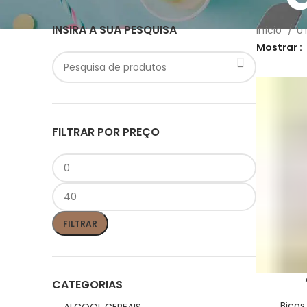
INSIRA A SUA PESQUISA
Início
U
Mostrar
FILTRAR POR PREÇO
Preço
Preço
mínimo
máximo
FILTRAR
CATEGORIAS
Bicos