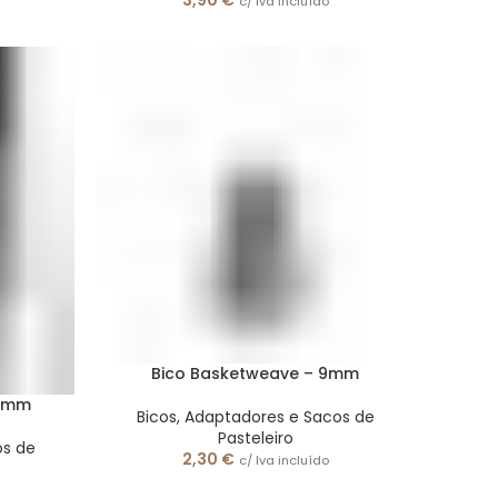
3,90
€
c/ Iva incluído
Bico Basketweave – 9mm
4 mm
Bicos, Adaptadores e Sacos de
Pasteleiro
os de
2,30
€
c/ Iva incluído