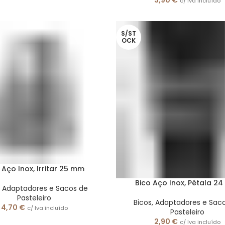
3,90
€
c/ Iva incluído
S/ST
OCK
 Aço Inox, Irritar 25 mm
Bico Aço Inox, Pétala 2
, Adaptadores e Sacos de
Pasteleiro
Bicos, Adaptadores e Sac
4,70
€
c/ Iva incluído
Pasteleiro
2,90
€
c/ Iva incluído