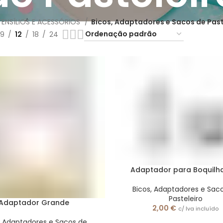
TENSÍLIOS E ACESSÓRIOS
Bicos, Adaptadores e Sacos de Past
9
12
18
24
Adaptador para Boquilha
Bicos, Adaptadores e Sac
Pasteleiro
Adaptador Grande
2,00
€
c/ Iva incluído
, Adaptadores e Sacos de