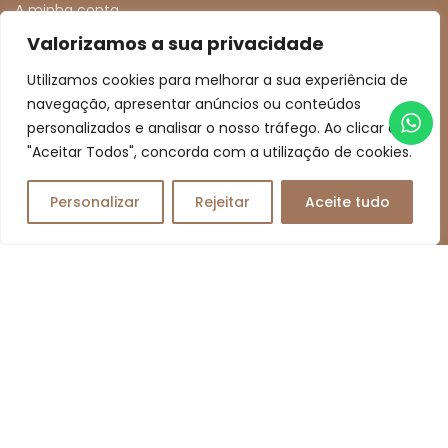
A minha conta
Valorizamos a sua privacidade
Favoritos
Comparar
Utilizamos cookies para melhorar a sua experiência de
navegação, apresentar anúncios ou conteúdos
Política de Privacidade
personalizados e analisar o nosso tráfego. Ao clicar em
Condições e Políticas de Venda
"Aceitar Todos", concorda com a utilização de cookies.
Resolução de Litígios
Livro de Reclamações Online
Personalizar
Rejeitar
Aceite tudo
0
MEIOS DE PAGAMENTO
Transferência Bancária | Multibanco
MB Way | Mastercard | Visa
REDES SOCIAIS
facebook
instagram