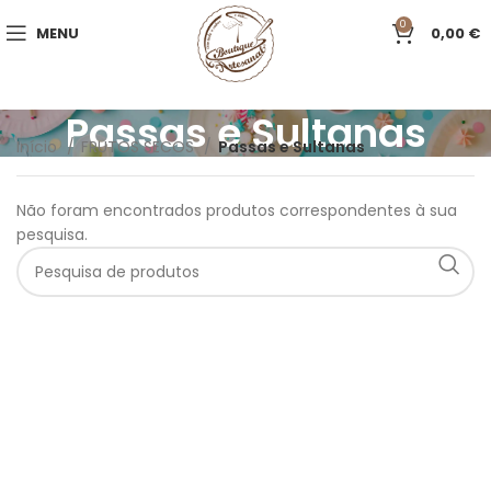
0
MENU
0,00
€
Passas e Sultanas
Início
FRUTOS SECOS
Passas e Sultanas
Não foram encontrados produtos correspondentes à sua
pesquisa.