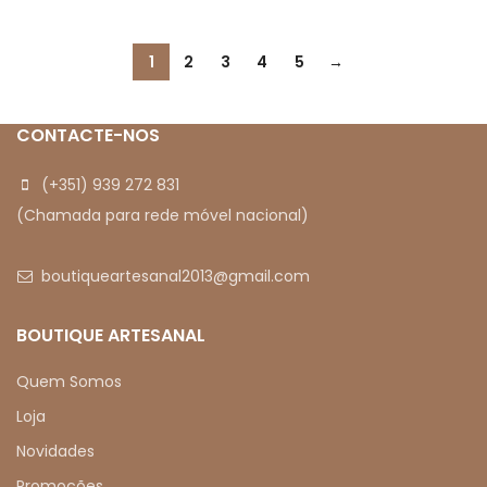
1
2
3
4
5
→
CONTACTE-NOS
(+351) 939 272 831
(Chamada para rede móvel nacional)
boutiqueartesanal2013@gmail.com
BOUTIQUE ARTESANAL
Quem Somos
Loja
Novidades
Promoções