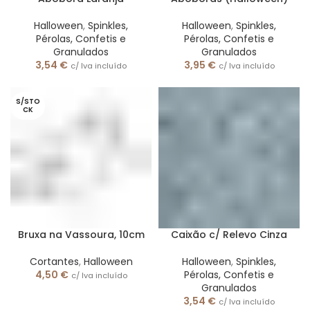
Halloween
,
Spinkles,
Halloween
,
Spinkles,
Pérolas, Confetis e
Pérolas, Confetis e
Granulados
Granulados
3,54
€
3,95
€
c/ Iva incluído
c/ Iva incluído
S/STO
CK
Bruxa na Vassoura, 10cm
Caixão c/ Relevo Cinza
Cortantes
,
Halloween
Halloween
,
Spinkles,
4,50
€
Pérolas, Confetis e
c/ Iva incluído
Granulados
3,54
€
c/ Iva incluído