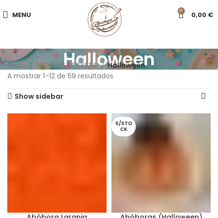
0
MENU
0,00
€
Halloween
Início
ARTIGOS DE FESTA
Halloween
A mostrar 1–12 de 59 resultados
Show sidebar
S/STO
CK
Abóbora Laranja
Abóboras (Halloween)