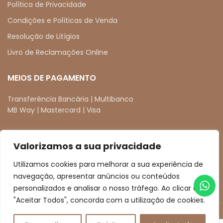
Política de Privacidade
Condições e Políticas de Venda
Resolução de Litígios
Livro de Reclamações Online
MEIOS DE PAGAMENTO
Transferência Bancária | Multibanco
MB Way | Mastercard | Visa
Valorizamos a sua privacidade
REDES SOCIAIS
Utilizamos cookies para melhorar a sua experiência de
facebook
instagram
navegação, apresentar anúncios ou conteúdos
personalizados e analisar o nosso tráfego. Ao clicar em
"Aceitar Todos", concorda com a utilização de cookies.
© Boutique Artesanal 2025. All Rights Reserved.
Desenvolvido por
WEB FUSION