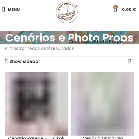
0
MENU
0,00
€
Cenários e Photo Props
Início
ARTIGOS DE FESTA
Cenários e Photo Props
A mostrar todos os 8 resultados
Show sidebar
Cenário Parede – Tik Tok
Cenário Unicórnio