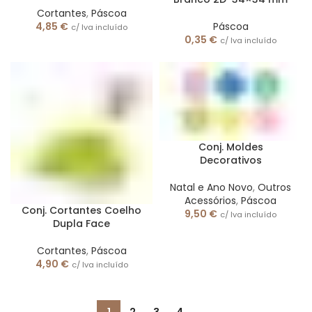
Cortantes
,
Páscoa
4,85
€
Páscoa
c/ Iva incluído
0,35
€
c/ Iva incluído
Conj. Moldes
Decorativos
Natal e Ano Novo
,
Outros
Acessórios
,
Páscoa
Conj. Cortantes Coelho
9,50
€
c/ Iva incluído
Dupla Face
Cortantes
,
Páscoa
4,90
€
c/ Iva incluído