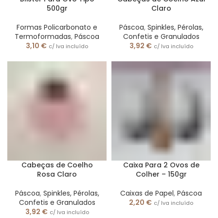
500gr
Claro
Formas Policarbonato e
Páscoa
,
Spinkles, Pérolas,
Termoformadas
,
Páscoa
Confetis e Granulados
3,10
€
3,92
€
c/ Iva incluído
c/ Iva incluído
Cabeças de Coelho
Caixa Para 2 Ovos de
Rosa Claro
Colher – 150gr
Páscoa
,
Spinkles, Pérolas,
Caixas de Papel
,
Páscoa
Confetis e Granulados
2,20
€
c/ Iva incluído
3,92
€
c/ Iva incluído