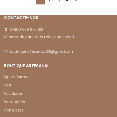
1
2
3
4
→
CONTACTE-NOS
(+351) 939 272 831
(Chamada para rede móvel nacional)
boutiqueartesanal2013@gmail.com
BOUTIQUE ARTESANAL
Quem Somos
Loja
Novidades
Promoções
Contactos