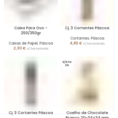
Caixa Para Ovo –
Cj. 3 Cortantes Páscoa
250/350gr
Cortantes
,
Páscoa
Caixas de Papel
,
Páscoa
4,85
€
c/ Iva incluído
2,30
€
c/ Iva incluído
S/STO
CK
Cj. 3 Cortantes Páscoa
Coelho de Chocolate
Branco 2D-34×34 mm