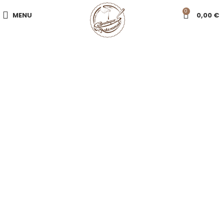
0
MENU
0,00
€