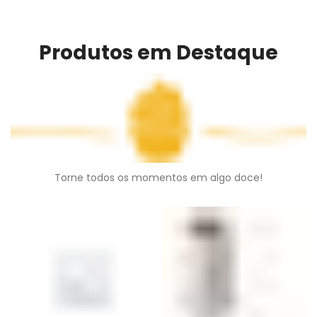
e texturas!
Produtos em Destaque
Torne todos os momentos em algo doce!