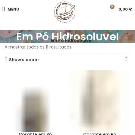
0
MENU
0,00
€
Em Pó Hidrosoluvel
Início
CORANTES
Em Pó Hidrosoluvel
A mostrar todos os 11 resultados
Show sidebar
Corante em Pó
Corante em Pó