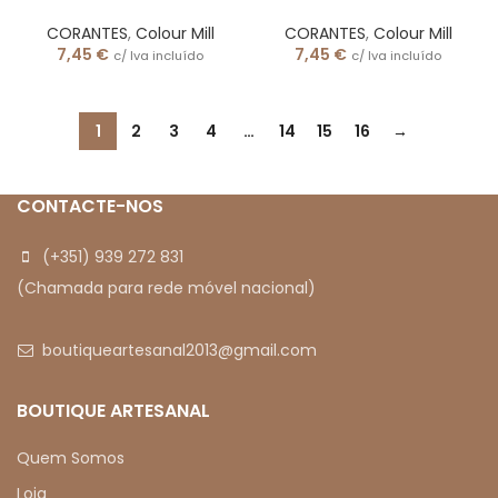
CORANTES
,
Colour Mill
CORANTES
,
Colour Mill
7,45
€
7,45
€
c/ Iva incluído
c/ Iva incluído
1
2
3
4
…
14
15
16
→
CONTACTE-NOS
(+351) 939 272 831
(Chamada para rede móvel nacional)
boutiqueartesanal2013@gmail.com
BOUTIQUE ARTESANAL
Quem Somos
Loja