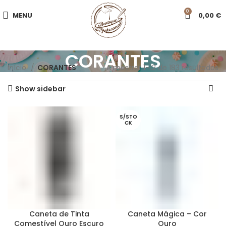
0
MENU
0,00
€
CORANTES
Início
CORANTES
A mostrar 1–12 de 183 resultados
Show sidebar
S/STO
CK
Caneta de Tinta
Caneta Mágica – Cor
Comestível Ouro Escuro
Ouro