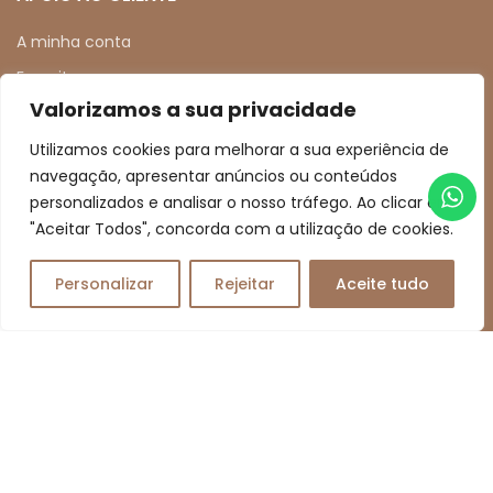
A minha conta
Favoritos
Valorizamos a sua privacidade
Comparar
Política de Privacidade
Utilizamos cookies para melhorar a sua experiência de
navegação, apresentar anúncios ou conteúdos
Condições e Políticas de Venda
personalizados e analisar o nosso tráfego. Ao clicar em
Resolução de Litígios
"Aceitar Todos", concorda com a utilização de cookies.
Livro de Reclamações Online
Personalizar
Rejeitar
Aceite tudo
0
MEIOS DE PAGAMENTO
Transferência Bancária | Multibanco
MB Way | Mastercard | Visa
REDES SOCIAIS