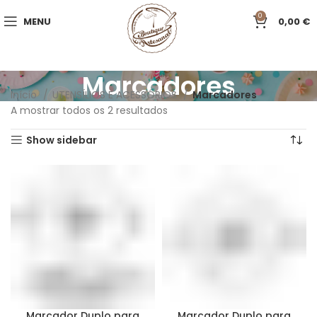
0
MENU
0,00
€
Marcadores
Início
UTENSÍLIOS E ACESSÓRIOS
Marcadores
A mostrar todos os 2 resultados
Show sidebar
Marcador Duplo para
Marcador Duplo para