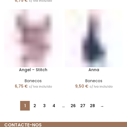
6,75
€
c/ Iva incluído
Angel – Stitch
Anna
Bonecos
Bonecos
6,75
€
9,50
€
c/ Iva incluído
c/ Iva incluído
1
2
3
4
…
26
27
28
→
CONTACTE-NOS