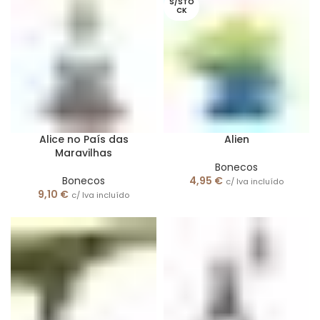
S/STO
CK
Alice no País das
Alien
Maravilhas
Bonecos
Bonecos
4,95
€
c/ Iva incluído
9,10
€
c/ Iva incluído