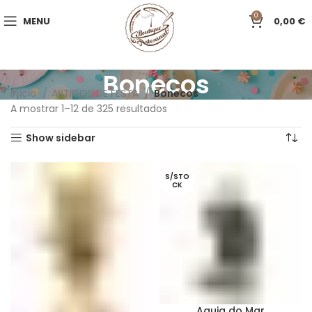
0
MENU
0,00
€
Bonecos
Início
ARTIGOS DE FESTA
Bonecos
A mostrar 1–12 de 325 resultados
Show sidebar
S/STO
CK
Aguia do Mar