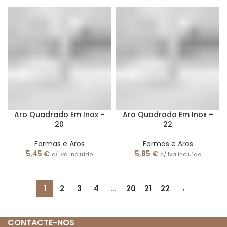
Aro Quadrado Em Inox –
Aro Quadrado Em Inox –
20
22
Formas e Aros
Formas e Aros
5,45
€
5,85
€
c/ Iva incluído
c/ Iva incluído
1
2
3
4
…
20
21
22
→
CONTACTE-NOS