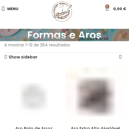
0
MENU
0,00
€
Formas e Aros
Início
UTENSÍLIOS E ACESSÓRIOS
Formas e Aros
A mostrar 1–12 de 264 resultados
Show sidebar
Aro Bolo de Arroz
Aro Extra Alto Ajustável