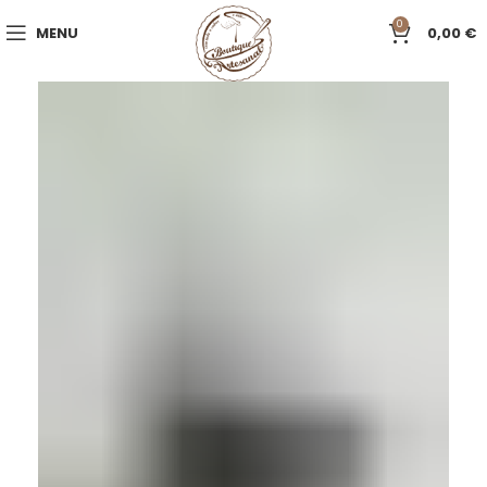
0
MENU
0,00
€