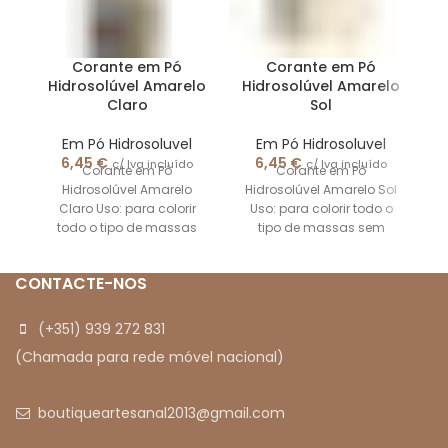
Corante em Pó
Corante em Pó
Hidrosolúvel Amarelo
Hidrosolúvel Amarelo
Claro
Sol
Em Pó Hidrosoluvel
Em Pó Hidrosoluvel
6,45
€
6,45
€
c/ Iva incluído
c/ Iva incluído
Corante em Pó
Corante em Pó
Hidrosolúvel Amarelo
Hidrosolúvel Amarelo Sol
Claro Uso: para colorir
Uso: para colorir todo o
todo o tipo de massas
tipo de massas sem
sem gordura. Ex. pasta de
gordura. Ex. pasta de
açúcar glacê,
açúcar glacê,
CONTACTE-NOS
(+351) 939 272 831
(Chamada para rede móvel nacional)
boutiqueartesanal2013@gmail.com