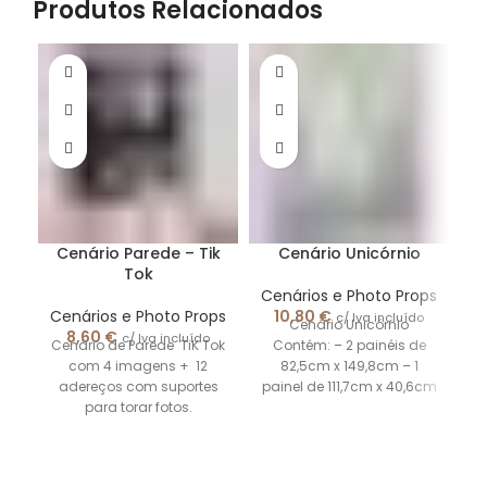
Produtos Relacionados
Cenário Parede – Tik
Cenário Unicórnio
Tok
Cenários e Photo Props
Cenários e Photo Props
10,80
€
c/ Iva incluído
Cenário Unicórnio
8,60
€
c/ Iva incluído
Cenário de Parede TiK Tok
Contém: – 2 painéis de
com 4 imagens + 12
82,5cm x 149,8cm – 1
C
adereços com suportes
painel de 111,7cm x 40,6cm
para torar fotos.
– 2 painéis
Tamanho: 4 x 70.6
p