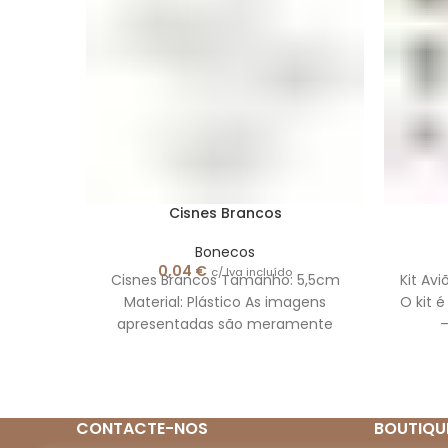
Cisnes Brancos
Bonecos
0,04
€
c/ Iva incluído
Cisnes Brancos Tamanho: 5,5cm
Kit Av
Material: Plástico As imagens
O kit 
apresentadas são meramente
–
ilustrativas.
CONTACTE-NOS
BOUTIQU