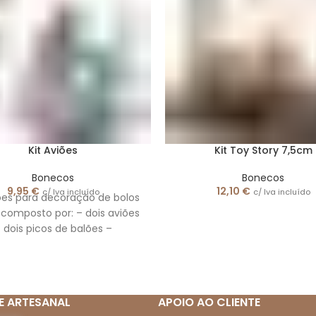
Kit Aviões
Kit Toy Story 7,5cm
Bonecos
Bonecos
9,95
€
12,10
€
c/ Iva incluído
c/ Iva incluído
iões para decoração de bolos
é composto por: – dois aviões
 dois picos de balões –
E ARTESANAL
APOIO AO CLIENTE