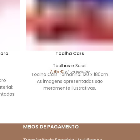
laro
Toalha Cars
Toalh
Toalhas e Saias
7,95
€
c/ Iva incluído
Toalha Cars Tamanho: 120 x 180cm
Toal
aro
As imagens apresentadas são
Taman
erial:
meramente ilustrativas.
Pãsti
entadas
são
vas
MEIOS DE PAGAMENTO