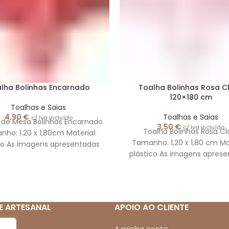
lha Bolinhas Encarnado
Toalha Bolinhas Rosa C
120×180 cm
Toalhas e Saias
4,90
€
Toalhas e Saias
c/ Iva incluído
 de Mesa Bolinhas Encarnado
3,50
€
c/ Iva incluído
Toalha Bolinhas Rosa Cl
ho: 1.20 x 1,80cm Material:
Tamanho: 1,20 x 1,80 cm Mat
co As imagens apresentadas
plástico As imagens apres
 meramente ilustrativas.
são meramente ilustrati
E ARTESANAL
APOIO AO CLIENTE