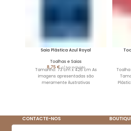
Saia Plástica Azul Royal
Toa
Toalhas e Saias
8,75
€
c/ Iva incluído
Tamanho: 73 cm x 426 cm As
Toalha
imagens apresentadas são
Taman
meramente ilustrativas
Plásti
são
CONTACTE-NOS
BOUTIQU