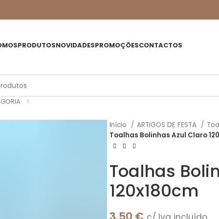
OMOS
PRODUTOS
NOVIDADES
PROMOÇÕES
CONTACTOS
EGORIA
Início
ARTIGOS DE FESTA
Toa
Toalhas Bolinhas Azul Claro 1
Toalhas Boli
120x180cm
3,50
€
c/ Iva incluído