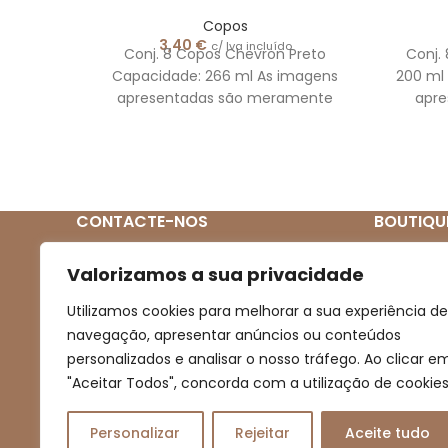
Copos
3,40
€
c/ Iva incluído
Conj. 8 Copos Chevron Preto
Conj.
Capacidade: 266 ml As imagens
200 ml 
apresentadas são meramente
apr
ilustrativas
CONTACTE-NOS
BOUTIQU
Quem So
(+351) 939 272 831
Valorizamos a sua privacidade
(Chamada para rede móvel nacional)
Loja
Utilizamos cookies para melhorar a sua experiência de
Novidades
navegação, apresentar anúncios ou conteúdos
boutiqueartesanal2013@gmail.com
personalizados e analisar o nosso tráfego. Ao clicar e
Promoçõe
"Aceitar Todos", concorda com a utilização de cookies
Contacto
Personalizar
Rejeitar
Aceite tudo