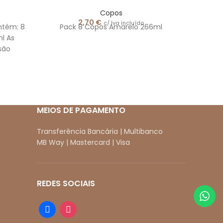
Copos
2,70
€
c/ Iva incluído
ntém: 8
Pack 8 Copos Amarelo 266ml
Pack 8
l As
266 m
são
são
s.
MEIOS DE PAGAMENTO
Transferência Bancária | Multibanco
MB Way | Mastercard | Visa
REDES SOCIAIS
facebook
instagram