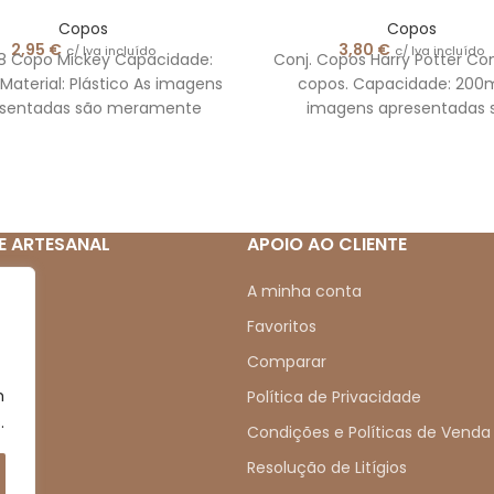
Copos
Copos
2,95
€
3,80
€
c/ Iva incluído
c/ Iva incluído
 8 Copo Mickey Capacidade:
Conj. Copos Harry Potter Co
Material: Plástico As imagens
copos. Capacidade: 200m
esentadas são meramente
imagens apresentadas 
ilustrativas
meramente ilustrativa
E ARTESANAL
APOIO AO CLIENTE
mos
A minha conta
Favoritos
Comparar
m
s
Política de Privacidade
.
s
Condições e Políticas de Venda
Resolução de Litígios