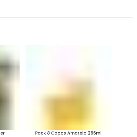
S/ST
OCK
ter
Pack 8 Copos Amarelo 266ml
Pa