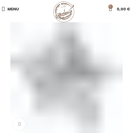
0
MENU
0,00
€
Click to enlarge