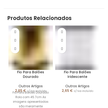
Produtos Relacionados
Fio Para Balões
Fio Para Balões
Dourado
Iridescente
Outros Artigos
Outros Artigos
2,65
€
2,65
€
c/ Iva incluído
c/ Iva incluído
Fio Para Balões Dourado
Rolo com 45.7cm As
F
imagens apresentadas
são meramente