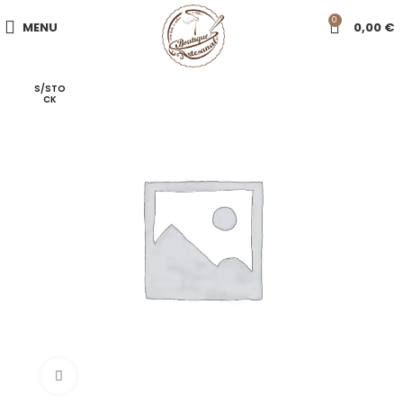
0
MENU
0,00
€
S/STO
CK
Click to enlarge