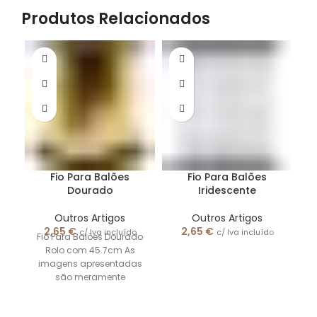
Produtos Relacionados
Fio Para Balões
Fio Para Balões
Dourado
Iridescente
Outros Artigos
Outros Artigos
2,65
€
2,65
€
c/ Iva incluído
c/ Iva incluído
Fio Para Balões Dourado
Rolo com 45.7cm As
F
imagens apresentadas
são meramente
ilustrativas