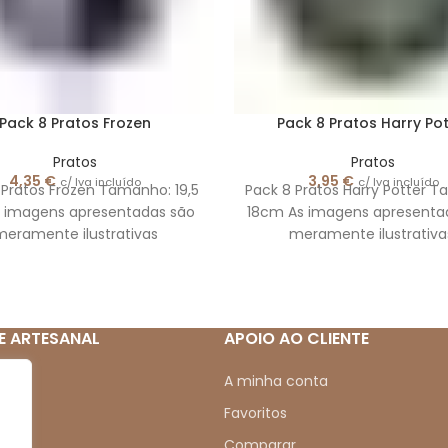
Pack 8 Pratos Frozen
Pack 8 Pratos Harry Pot
Pratos
Pratos
4,35
€
3,95
€
c/ Iva incluído
c/ Iva incluído
 Pratos Frozen Tamanho: 19,5
Pack 8 Pratos Harry Potter 
 imagens apresentadas são
18cm As imagens apresenta
eramente ilustrativas
meramente ilustrativa
E ARTESANAL
APOIO AO CLIENTE
mos
A minha conta
Favoritos
Comparar