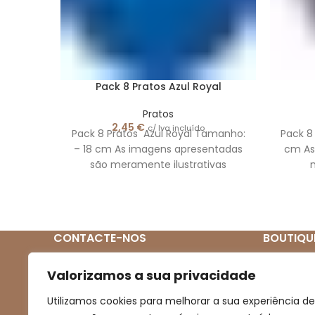
Pack 8 Pratos Azul Royal
Pratos
2,45
€
c/ Iva incluído
Pack 8 Pratos Azul Royal Tamanho:
Pack 8
– 18 cm As imagens apresentadas
cm As
são meramente ilustrativas
m
CONTACTE-NOS
BOUTIQU
Quem So
(+351) 939 272 831
Valorizamos a sua privacidade
(Chamada para rede móvel nacional)
Loja
Utilizamos cookies para melhorar a sua experiência de
Novidades