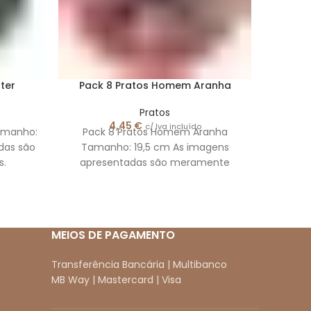
ter
Pack 8 Pratos Homem Aranha
Pac
Pratos
4,45
€
c/ Iva incluído
Tamanho:
Pack 8 Pratos Homem Aranha
Pack 
das são
Tamanho: 19,5 cm As imagens
cm As
s.
apresentadas são meramente
m
ilustrativas.
MEIOS DE PAGAMENTO
Transferência Bancária | Multibanco
MB Way | Mastercard | Visa