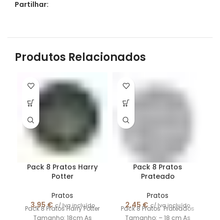
Partilhar:
Produtos Relacionados
Pack 8 Pratos Harry
Pack 8 Pratos
Potter
Prateado
P
Pratos
Pratos
3,95
€
2,45
€
c/ Iva incluído
c/ Iva incluído
Pack 8 Pratos Harry Potter
Pack 8 Pratos Prateados
P
Tamanho: 18cm As
Tamanho: – 18 cm As
M