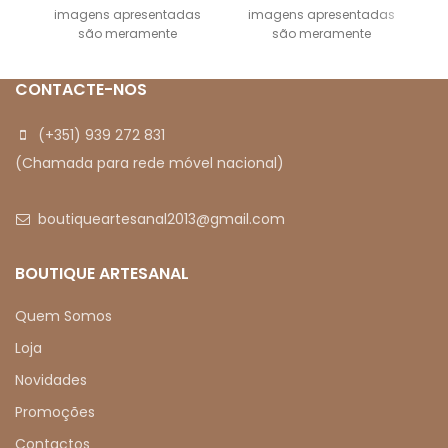
imagens apresentadas
imagens apresentadas
são meramente
são meramente
ilustrativas.
ilustrativas
CONTACTE-NOS
(+351) 939 272 831
(Chamada para rede móvel nacional)
boutiqueartesanal2013@gmail.com
BOUTIQUE ARTESANAL
Quem Somos
Loja
Novidades
Promoções
Contactos