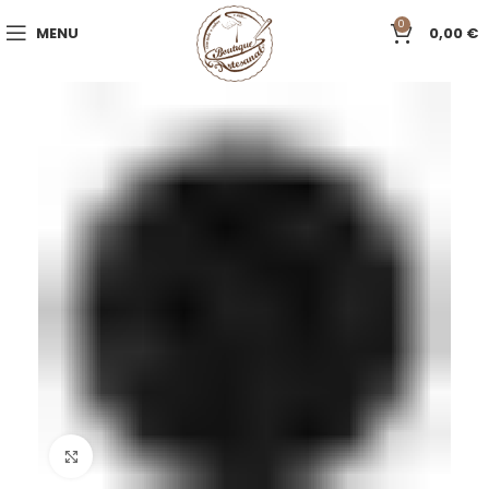
0
MENU
0,00
€
Click to enlarge