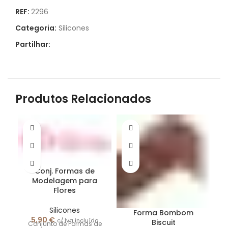
REF:
2296
Categoria:
Silicones
Partilhar:
Produtos Relacionados
Conj. Formas de
Modelagem para
Flores
F
Silicones
Forma Bombom
5,90
€
c/ Iva incluído
Biscuit
Conjunto de Formas de