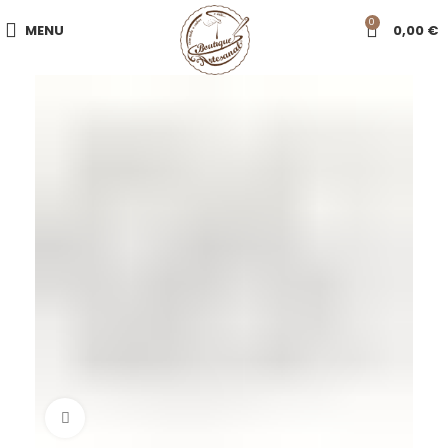
0
MENU
0,00
€
Click to enlarge