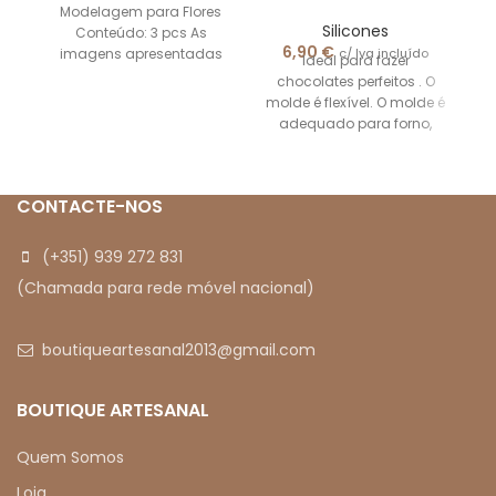
Modelagem para Flores
Silicones
Conteúdo: 3 pcs As
6,90
€
c/ Iva incluído
imagens apresentadas
Ideal para fazer
são meramente
chocolates perfeitos . O
ilustrativas.
molde é flexível. O molde é
adequado para forno,
geladeira e resfriador
rápido
CONTACTE-NOS
(+351) 939 272 831
(Chamada para rede móvel nacional)
boutiqueartesanal2013@gmail.com
BOUTIQUE ARTESANAL
Quem Somos
Loja