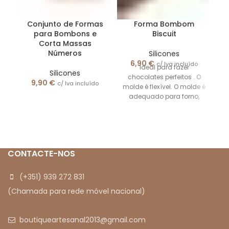
Conjunto de Formas
Forma Bombom
para Bombons e
Biscuit
Corta Massas
Números
Silicones
F
6,90
€
c/ Iva incluído
Ideal para fazer
2
Silicones
chocolates perfeitos . O
9,90
€
c/ Iva incluído
molde é flexível. O molde é
adequado para forno,
geladeira e resfriador
rápido
CONTACTE-NOS
(+351) 939 272 831
(Chamada para rede móvel nacional)
boutiqueartesanal2013@gmail.com