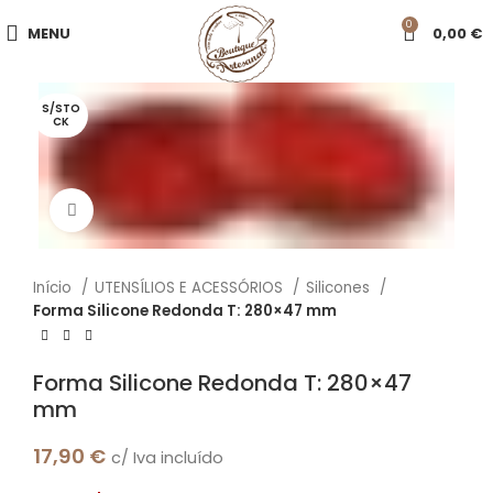
0
MENU
0,00
€
S/STO
CK
Click to enlarge
Início
UTENSÍLIOS E ACESSÓRIOS
Silicones
Forma Silicone Redonda T: 280×47 mm
Forma Silicone Redonda T: 280×47
mm
17,90
€
c/ Iva incluído