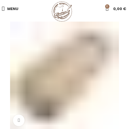
0
MENU
0,00
€
Click to enlarge