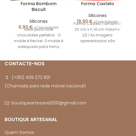
Forma Bombom
Forma Castelo
Biscuit
Silicones
Silicones
19,90
€
c/ Iva incluído
Forma Castelo Tamanho:
6,90
€
c/ Iva incluído
Ideal para fazer
20 cm x h 14 cm Volume:
chocolates perfeitos . O
2,5 l As imagens
molde é flexível. O molde é
apresentadas são
adequado para forno,
meramente ilustrativas
geladeira e resfriador
rápido
CONTACTE-NOS
(+351) 939 272 831
(Chamada para rede móvel nacional)
boutiqueartesanal2013@gmail.com
BOUTIQUE ARTESANAL
Quem Somos