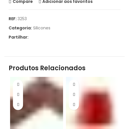
Compare
Adicionar aos favoritos
REF:
3253
Categoria:
Silicones
Partilhar:
Produtos Relacionados
S/
C