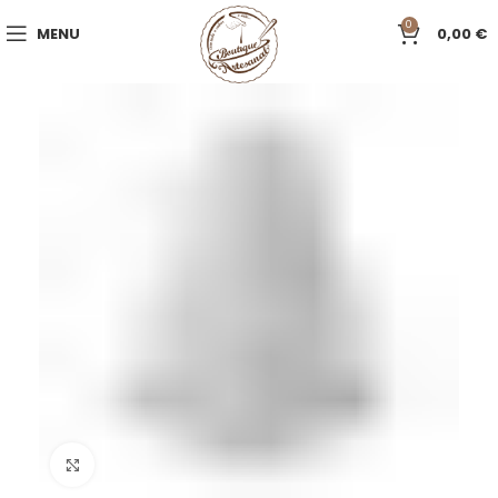
0
MENU
0,00
€
Click to enlarge