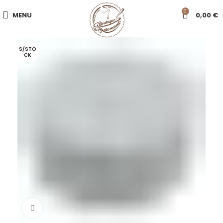
0
MENU
0,00
€
S/STO
CK
Click to enlarge