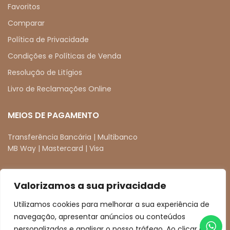
Favoritos
Comparar
Política de Privacidade
Condições e Políticas de Venda
Resolução de Litígios
Livro de Reclamações Online
MEIOS DE PAGAMENTO
Transferência Bancária | Multibanco
MB Way | Mastercard | Visa
Valorizamos a sua privacidade
REDES SOCIAIS
Utilizamos cookies para melhorar a sua experiência de
facebook
instagram
navegação, apresentar anúncios ou conteúdos
personalizados e analisar o nosso tráfego. Ao clicar em