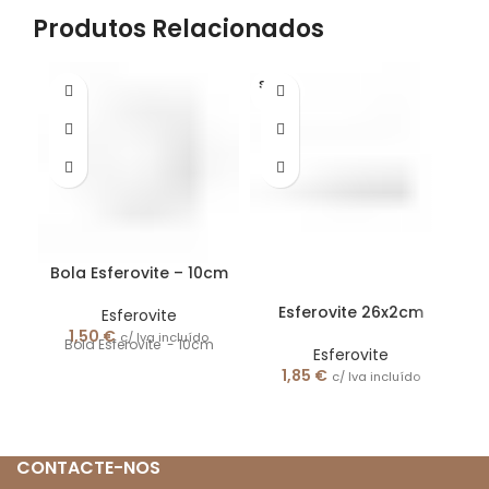
Produtos Relacionados
S/STO
CK
Bola Esferovite – 10cm
Esferovite 26x2cm
Esferovite
1,50
€
c/ Iva incluído
Bola Esferovite - 10cm
Esferovite
1,85
€
c/ Iva incluído
CONTACTE-NOS