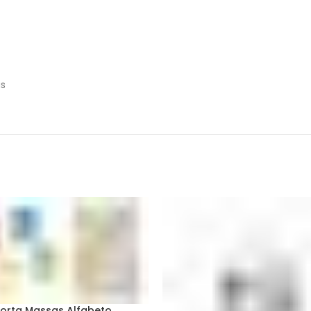
as
orta Massas Alfabeto