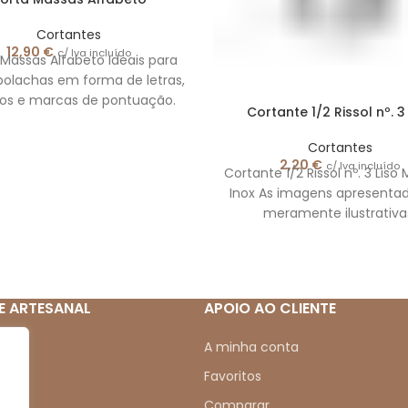
Cortantes
12,90
€
c/ Iva incluído
Massas Alfabeto Ideais para
bolachas em forma de letras,
os e marcas de pontuação.
Cortante 1/2 Rissol nº. 3
dade: 34 cortantes. Material:
Cortantes
2,20
€
c/ Iva incluído
Cortante 1/2 Rissol nº. 3 Liso 
Inox As imagens apresenta
meramente ilustrativa
E ARTESANAL
APOIO AO CLIENTE
mos
A minha conta
Favoritos
Comparar