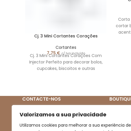
Corta 
cortar 
acent
Cj. 3 Mini Cortantes Corações
Quanti
Cortantes
7,75
€
c/ Iva incluído
Cj. 3 Mini Cortantes Corações Com
Injector Perfeito para decorar bolos,
cupcakes, biscoitos e outras
guloseimas. Este conjunto contém
três
CONTACTE-NOS
BOUTIQU
Quem So
(+351) 939 272 831
Valorizamos a sua privacidade
(Chamada para rede móvel nacional)
Loja
Utilizamos cookies para melhorar a sua experiência de
Novidades