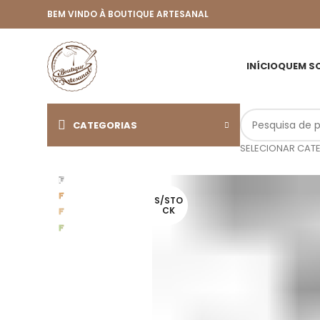
BEM VINDO À BOUTIQUE ARTESANAL
INÍCIO
QUEM S
CATEGORIAS
SELECIONAR CAT
S/STO
CK