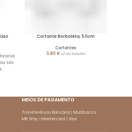
 Liso
Cortante Borboleta, 5.5cm
Cor
Cortantes
3,80
€
c/ Iva incluído
Material:
Tam
das são
inoxidá
s.
são
MEIOS DE PAGAMENTO
Transferência Bancária | Multibanco
MB Way | Mastercard | Visa