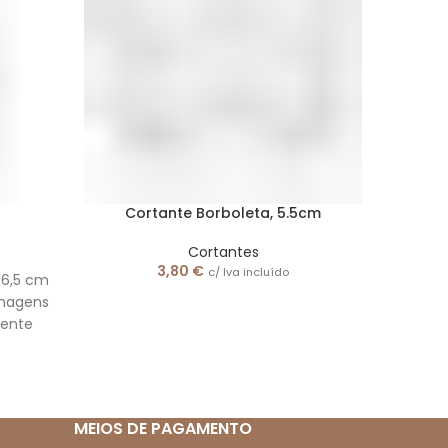
Cortante Borboleta, 5.5cm
Cor
Cortantes
3,80
€
c/ Iva incluído
 6,5 cm
Co
imagens
Taman
ente
apre
MEIOS DE PAGAMENTO