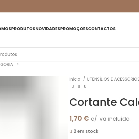
OMOS
PRODUTOS
NOVIDADES
PROMOÇÕES
CONTACTOS
EGORIA
Início
UTENSÍLIOS E ACESSÓRIO
Cortante Cal
1,70
€
c/ Iva incluído
2 em stock