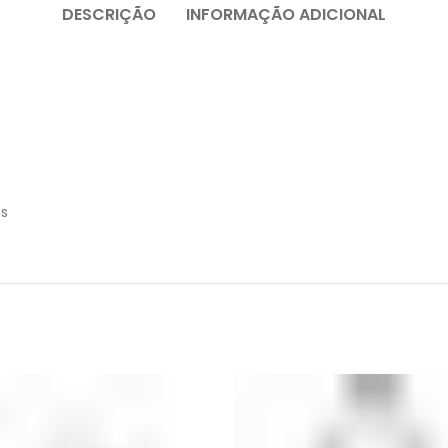
DESCRIÇÃO
INFORMAÇÃO ADICIONAL
as