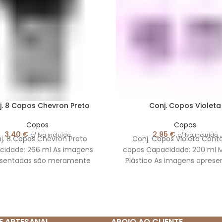
j. 8 Copos Chevron Preto
Conj. Copos Violeta
Copos
Copos
3,40
€
2,95
€
c/ Iva incluído
c/ Iva incluído
j. 8 Copos Chevron Preto
Conj. Copos Violeta Con
cidade: 266 ml As imagens
copos Capacidade: 200 ml Ma
esentadas são meramente
Plástico As imagens aprese
ilustrativas
são meramente ilustrati
E ARTESANAL
APOIO AO CLIENTE