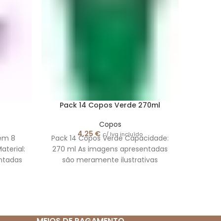
Pack 14 Copos Verde 270ml
Pack 8
Copos
4,25
€
c/ Iva incluído
tém 8
Pack 14 Copos Verde Capacidade:
Pack 
terial:
270 ml As imagens apresentadas
Capac
ntadas
são meramente ilustrativas
apre
vas.
MEIOS DE PAGAMENTO