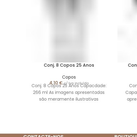
Conj. 8 Copos 25 Anos
Con
Copos
4,10
€
c/ Iva incluído
Conj. 8 Copos 25 Anos Capacdade:
Con
266 ml As imagens apresentadas
Capa
são meramente ilustrativas
apr
CONTACTE-NOS
BOUTIQU