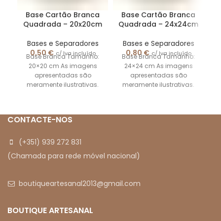
Base Cartão Branca
Base Cartão Branca
Quadrada – 20x20cm
Quadrada – 24x24cm
Q
Bases e Separadores
Bases e Separadores
0,50
€
0,80
€
c/ Iva incluído
c/ Iva incluído
Base Branca Tamanho:
Base Branca Tamanho:
20×20 cm As imagens
24×24 cm As imagens
apresentadas são
apresentadas são
meramente ilustrativas.
meramente ilustrativas.
CONTACTE-NOS
(+351) 939 272 831
(Chamada para rede móvel nacional)
boutiqueartesanal2013@gmail.com
BOUTIQUE ARTESANAL