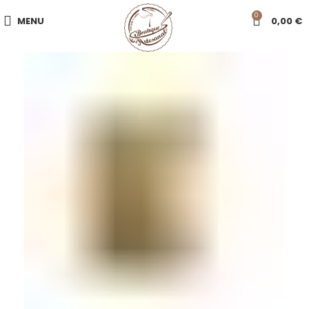
0
MENU
0,00
€