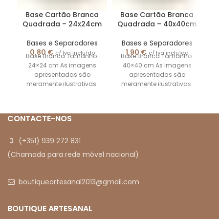
Base Cartão Branca
Base Cartão Branca
Quadrada – 24x24cm
Quadrada – 40x40cm
Bases e Separadores
Bases e Separadores
0,80
€
1,90
€
c/ Iva incluído
c/ Iva incluído
Base Branca Tamanho:
Base Branca Tamanho:
24×24 cm As imagens
40×40 cm As imagens
apresentadas são
apresentadas são
meramente ilustrativas.
meramente ilustrativas.
CONTACTE-NOS
(+351) 939 272 831
(Chamada para rede móvel nacional)
boutiqueartesanal2013@gmail.com
BOUTIQUE ARTESANAL