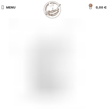
0
MENU
0,00
€