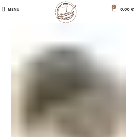
0
MENU
0,00
€