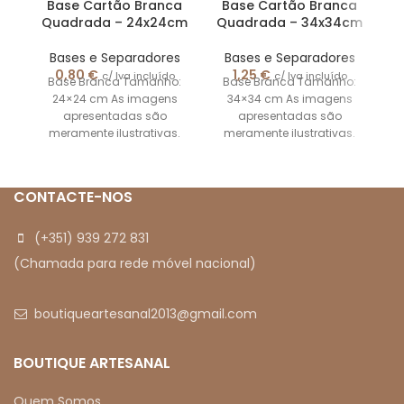
Base Cartão Branca
Base Cartão Branca
Quadrada – 24x24cm
Quadrada – 34x34cm
Q
Bases e Separadores
Bases e Separadores
0,80
€
1,25
€
c/ Iva incluído
c/ Iva incluído
Base Branca Tamanho:
Base Branca Tamanho:
24×24 cm As imagens
34×34 cm As imagens
apresentadas são
apresentadas são
meramente ilustrativas.
meramente ilustrativas.
CONTACTE-NOS
(+351) 939 272 831
(Chamada para rede móvel nacional)
boutiqueartesanal2013@gmail.com
BOUTIQUE ARTESANAL
Quem Somos