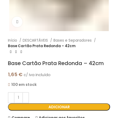
Click to enlarge
Início
DESCARTÁVEIS
Bases e Separadores
Base Cartão Prata Redonda – 42cm
Base Cartão Prata Redonda – 42cm
1,65
€
c/ Iva incluído
100 em stock
ADICIONAR
Compare
Adicionar aos favoritos