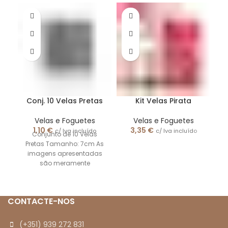
S/
C
Conj. 10 Velas Pretas
Kit Velas Pirata
Velas e Foguetes
Velas e Foguetes
1,10
€
3,35
€
c/ Iva incluído
c/ Iva incluído
Conjunto de 10 Velas
Pretas Tamanho: 7cm As
imagens apresentadas
são meramente
ilustrativas.
CONTACTE-NOS
(+351) 939 272 831