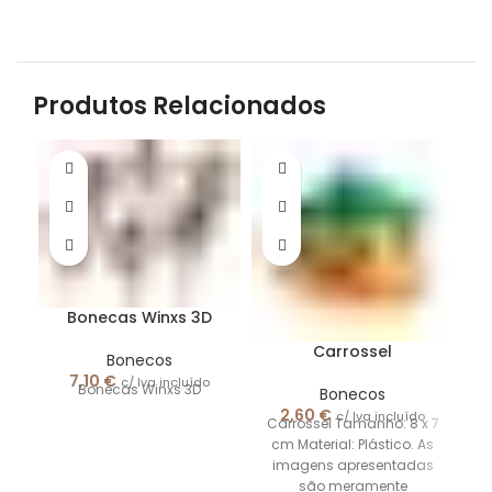
Produtos Relacionados
Bonecas Winxs 3D
Carrossel
Bonecos
7,10
€
c/ Iva incluído
Bonecas Winxs 3D
Bonecos
2,60
€
c/ Iva incluído
Carrossel Tamanho: 8 x 7
cm Material: Plástico. As
Ta
imagens apresentadas
são meramente