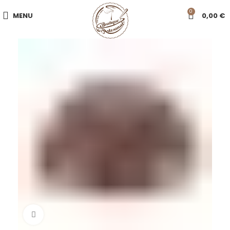
0
MENU
0,00
€
Click to enlarge