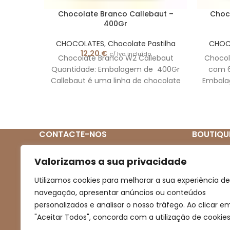
Chocolate Branco Callebaut –
Choc
400Gr
CHOCOLATES
,
Chocolate Pastilha
CHOC
12,20
€
c/ Iva incluído
Chocolate Branco W2 Callebaut
Chocola
Quantidade: Embalagem de 400Gr
com 6
Callebaut é uma linha de chocolate
Embalag
Belga com 28 % de cacau e é feito
de ch
com o melhor chocolate belga.
ing
estas pastilhas são projetadas para
selec
se misturar e ter um sabor cremoso
países
CONTACTE-NOS
BOUTIQU
e equilibrado. Perfeito para
exclus
elaboração de todo o tipo de
bauni
Quem So
(+351) 939 272 831
trabalhos de confeitaria e
harmo
Valorizamos a sua privacidade
chocolataria, como: Bombons,
com 
(Chamada para rede móvel nacional)
Loja
Utilizamos cookies para melhorar a sua experiência de
coberturas, recheios, mousses,
proce
Novidades
navegação, apresentar anúncios ou conteúdos
gelados, entre outros.
fatores
boutiqueartesanal2013@gmail.com
prestí
personalizados e analisar o nosso tráfego. Ao clicar e
Promoçõe
Ideal
"Aceitar Todos", concorda com a utilização de cookies
Contacto
tipo d