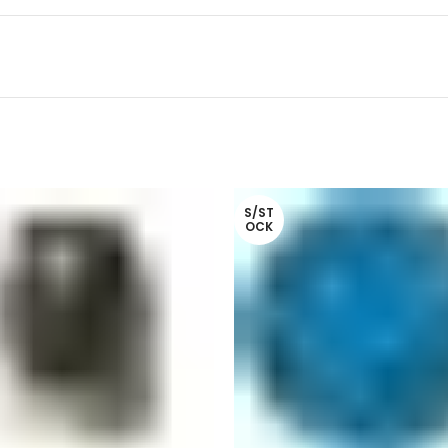
S/ST
OCK