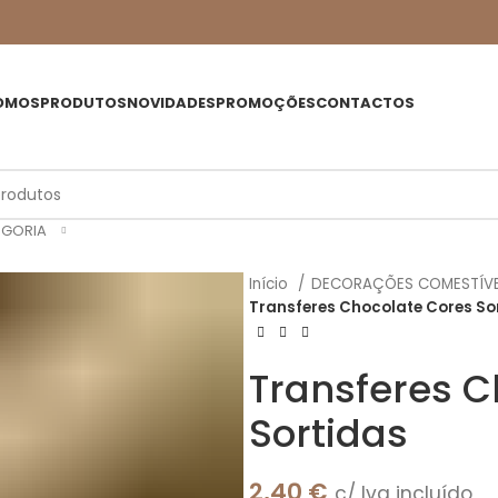
OMOS
PRODUTOS
NOVIDADES
PROMOÇÕES
CONTACTOS
EGORIA
Início
DECORAÇÕES COMESTÍV
Transferes Chocolate Cores So
Transferes C
Sortidas
2,40
€
c/ Iva incluído