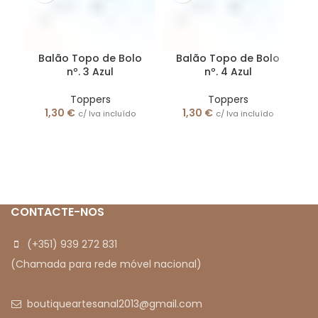
Balão Topo de Bolo
Balão Topo de Bolo
nº. 3 Azul
nº. 4 Azul
Toppers
Toppers
1,30
€
1,30
€
c/ Iva incluído
c/ Iva incluído
E
p
ao
CONTACTE-NOS
(+351) 939 272 831
(Chamada para rede móvel nacional)
boutiqueartesanal2013@gmail.com