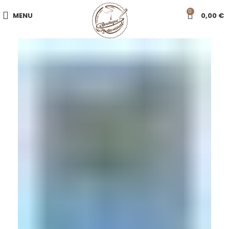
0
MENU
0,00
€