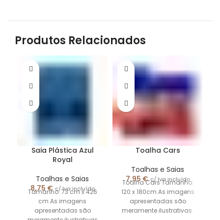
Produtos Relacionados
Saia Plástica Azul
Toalha Cars
T
Royal
Toalhas e Saias
Toalhas e Saias
7,95
€
c/ Iva incluído
Toalha Cars Tamanho:
8,75
€
c/ Iva incluído
Tamanho: 73 cm x 426
120 x 180cm As imagens
cm As imagens
apresentadas são
apresentadas são
meramente ilustrativas.
meramente ilustrativas