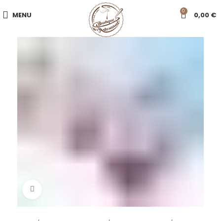
0
MENU
0,00
€
Click to enlarge