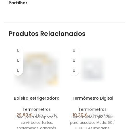
Partilhar:
Produtos Relacionados
Boleira Refrigeradora
Termómetro Digital
Termômetros
Termômetros
29,90
€
10,20
€
c/ Iva incluído
c/ Iva incluído
Ideal para transportar e
Termómetro Digital Ideal
servir bolos, tartes,
para assados Mede: 50 /
sobremesas, canapés,
300 ºC As imagens