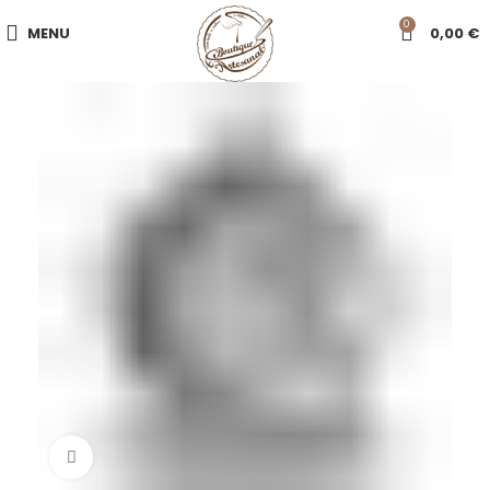
0
MENU
0,00
€
Click to enlarge