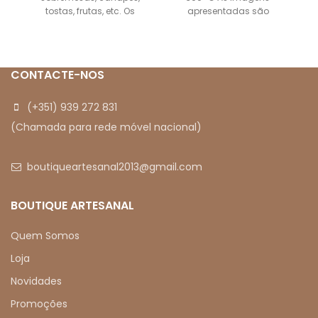
tostas, frutas, etc. Os
apresentadas são
alimentos permanecem
meramente ilustrativos
frescos durante mais
tempo devido
CONTACTE-NOS
(+351) 939 272 831
(Chamada para rede móvel nacional)
boutiqueartesanal2013@gmail.com
BOUTIQUE ARTESANAL
Quem Somos
Loja
Novidades
Promoções