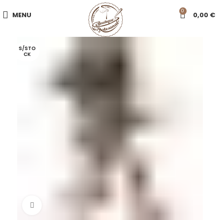
0
MENU
0,00
€
S/STO
CK
Click to enlarge