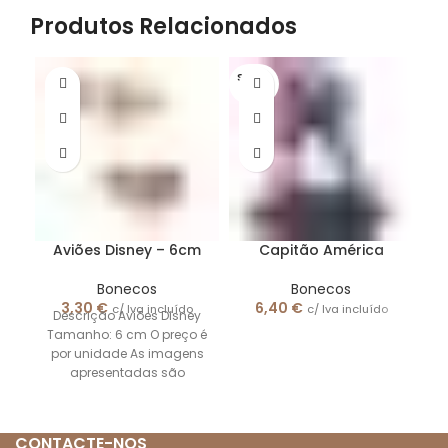
Produtos Relacionados
S/STO
CK
Aviões Disney – 6cm
Capitão América
Bonecos
Bonecos
3,30
€
6,40
€
c/ Iva incluído
c/ Iva incluído
Descrição Aviões Disney
Tamanho: 6 cm O preço é
C
por unidade As imagens
apresentadas são
B
meramente ilustrativas
CONTACTE-NOS