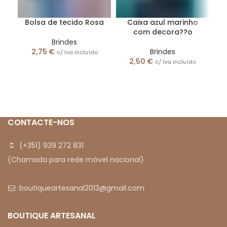
Bolsa de tecido Rosa
Caixa azul marinho
C
com decora??o
Brindes
2,75
€
Brindes
c/ Iva incluído
2,50
€
c/ Iva incluído
CONTACTE-NOS
(+351) 939 272 831
(Chamada para rede móvel nacional)
boutiqueartesanal2013@gmail.com
BOUTIQUE ARTESANAL