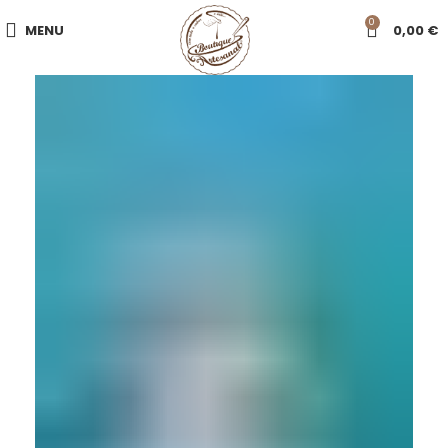
0
MENU
0,00
€