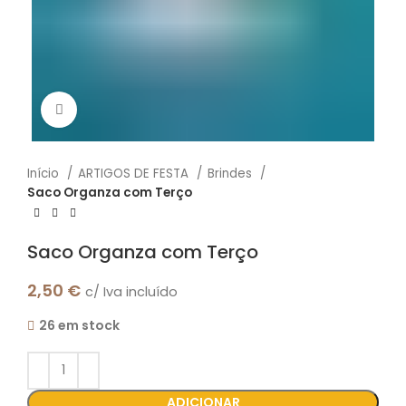
Click to enlarge
Início
ARTIGOS DE FESTA
Brindes
Saco Organza com Terço
Saco Organza com Terço
2,50
€
c/ Iva incluído
26 em stock
ADICIONAR