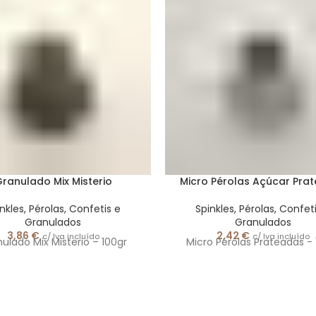
ranulado Mix Misterio
Micro Pérolas Açúcar Pra
nkles, Pérolas, Confetis e
Spinkles, Pérolas, Confet
Granulados
Granulados
3,86
€
2,42
€
c/ Iva incluído
c/ Iva incluído
ulado Mix Misterio – 100gr
Micro Pérolas Prateadas - 