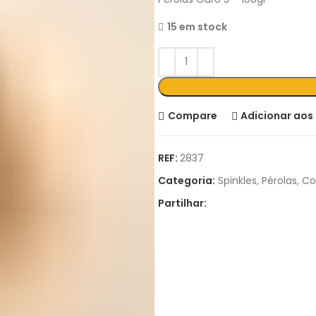
15 em stock
Compare
Adicionar aos 
REF:
2837
Categoria:
Spinkles, Pérolas, C
Partilhar: