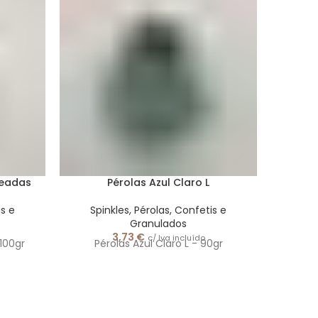
teadas
Pérolas Azul Claro L
is e
Spinkles, Pérolas, Confetis e
Spi
Granulados
3,73
€
c/ Iva incluído
100gr
Pérolas Azul Claro L - 90gr
Pér