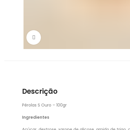
Click to enlarge
Descrição
Pérolas S Ouro – 100gr
Ingredientes
Açúcar, dextrose, xarope de glicose, amido de trigo, 