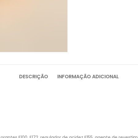
DESCRIÇÃO
INFORMAÇÃO ADICIONAL
corantes E100, E172, regulador de acidez E155, agente de revesti