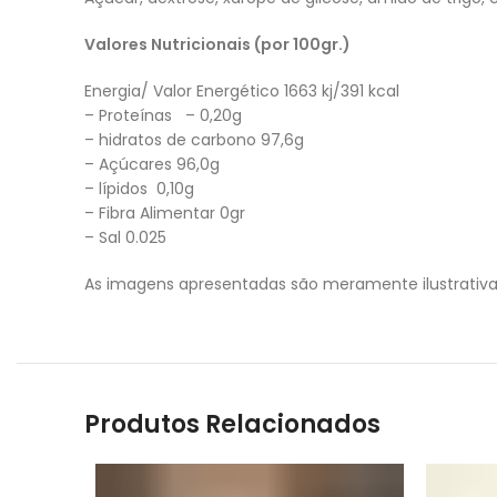
Valores Nutricionais (por 100gr.)
Energia/ Valor Energético 1663 kj/391 kcal
– Proteínas – 0,20g
– hidratos de carbono 97,6g
– Açúcares 96,0g
– lípidos 0,10g
– Fibra Alimentar 0gr
– Sal 0.025
As imagens apresentadas são meramente ilustrativ
Produtos Relacionados