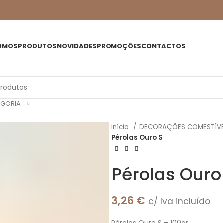
OMOS
PRODUTOS
NOVIDADES
PROMOÇÕES
CONTACTOS
EGORIA
Início
DECORAÇÕES COMESTÍV
Pérolas Ouro S
Pérolas Ouro
3,26
€
c/ Iva incluído
Pérolas Ouro S – 100gr