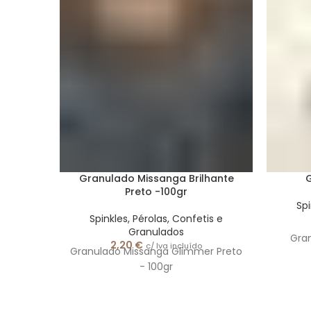
Granulado Missanga Brilhante
G
Preto -100gr
Spi
Spinkles, Pérolas, Confetis e
Granulados
Gran
2,20
€
c/ Iva incluído
Granulado Missanga Glimmer Preto
- 100gr