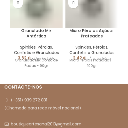
Granulado Mix
Micro Pérolas Açúcar
P
Antártica
Prateadas
Spinkles, Pérolas,
Spinkles, Pérolas,
C
Confetis e Granulados
Confetis e Granulados
3,82
€
2,42
€
c/ Iva incluído
c/ Iva incluído
Granulado Mix Conto de
Micro Pérolas Prateadas -
Fadas - 90gr
100gr
CONTACTE-NOS
(+351) 939 272 831
(Chamada para rede móvel nacional)
boutiqueartesanal2013@gmail.com