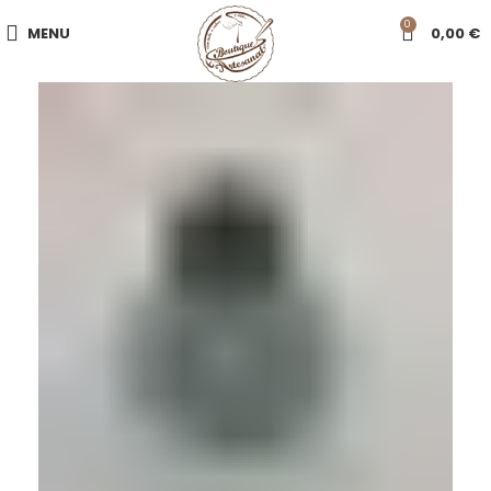
0
MENU
0,00
€