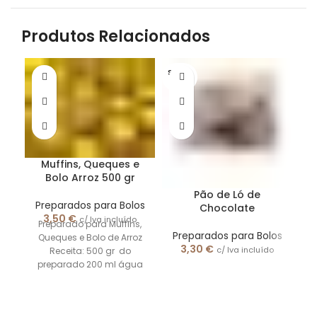
Produtos Relacionados
S/STO
CK
Muffins, Queques e
Bolo Arroz 500 gr
Pão de Ló de
Preparados para Bolos
Chocolate
3,50
€
P
c/ Iva incluído
Preparado para Muffins,
Preparados para Bolos
Queques e Bolo de Arroz
3,30
€
c/ Iva incluído
Receita: 500 gr do
H
preparado 200 ml água
/
200 ml óleo Juntar