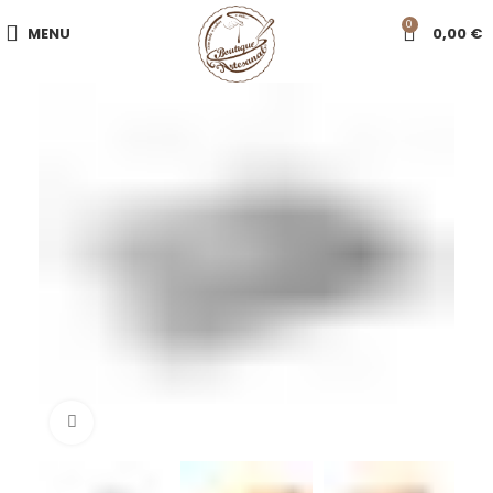
0
MENU
0,00
€
Click to enlarge