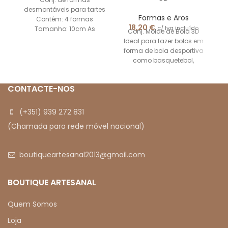
desmontáveis para tartes
Formas e Aros
Contém: 4 formas
18,20
€
c/ Iva incluído
Tamanho: 10cm As
Conj. Molde de Bola 3D
imagens apresentadas
Ideal para fazer bolos em
são meramente
forma de bola desportiva
ilustrativas.
como basquetebol,
futebol, bilhar, etc O
CONTACTE-NOS
(+351) 939 272 831
(Chamada para rede móvel nacional)
boutiqueartesanal2013@gmail.com
BOUTIQUE ARTESANAL
Quem Somos
Loja