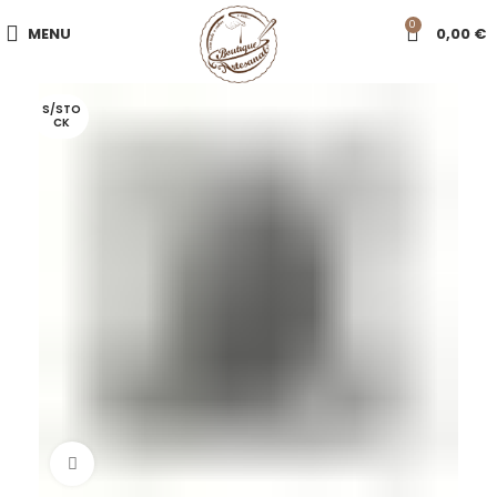
0
MENU
0,00
€
S/STO
CK
Click to enlarge