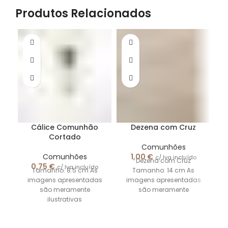
Produtos Relacionados
Cálice Comunhão
Dezena com Cruz
Cortado
Comunhões
Comunhões
1,00
€
c/ Iva incluído
Dezena com Cruz
E
0,75
€
c/ Iva incluído
Tamanho: 8.5 cm As
Tamanho: 14 cm As
La
imagens apresentadas
imagens apresentadas
são meramente
são meramente
ilustrativas
ilustrativas.