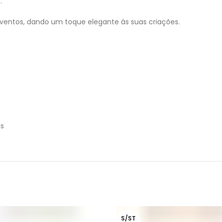
.
eventos, dando um toque elegante às suas criações.
as
S/ST