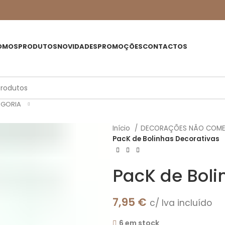
OMOS
PRODUTOS
NOVIDADES
PROMOÇÕES
CONTACTOS
EGORIA
Início
DECORAÇÕES NÂO COME
PacK de Bolinhas Decorativas
PacK de Boli
7,95
€
c/ Iva incluído
6 em stock