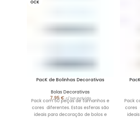
OCK
PacK de Bolinhas Decorativas
PacK
Bolas Decorativas
7,95
€
c/ Iva incluído
Pack com 50 peças de tamanhos e
Pack c
cores diferentes. Estas esferas são
cores 
ideais para decoração de bolos e
ideai
eventos, dando