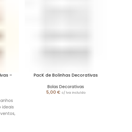
ivas –
PacK de Bolinhas Decorativas
PacK d
Bolas Decorativas
5,00
€
c/ Iva incluído
manhos
Pack 
 ideais
diferen
ventos,
para de