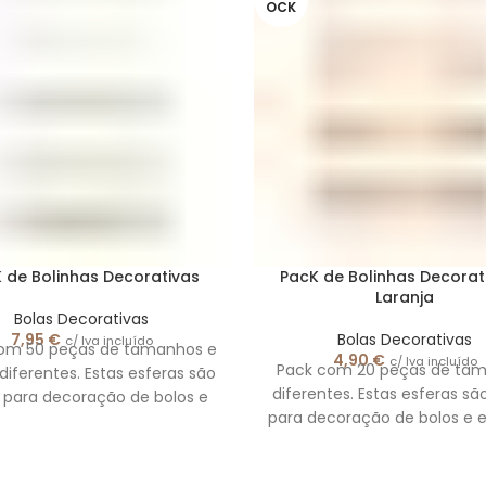
OCK
 de Bolinhas Decorativas
PacK de Bolinhas Decorat
Laranja
Bolas Decorativas
7,95
€
Bolas Decorativas
c/ Iva incluído
om 50 peças de tamanhos e
4,90
€
c/ Iva incluído
Pack com 20 peças de ta
diferentes. Estas esferas são
diferentes. Estas esferas são
s para decoração de bolos e
para decoração de bolos e e
eventos, dando
dando um toque