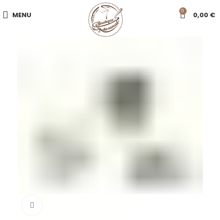
0
MENU
0,00
€
Click to enlarge