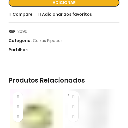
ADICIONAR
Compare
Adicionar aos favoritos
REF:
3090
Categoria:
Caixas Pipocas
Partilhar:
Produtos Relacionados
S/STO
S/
CK
C