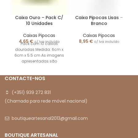
Caixa Ouro – Pack C/
Caixa Pipocas Lisas –
C
10 Unidades
Branco
Caixas Pipocas
Caixas Pipocas
4,65
€
8,95
€
c/ Iva incluído
c/ Iva incluído
Pack com 10 caixas
douradas Medida: 6cm x
6cm x 5.5 cm As imagens
apresentadas são
meramente ilustrativas
CONTACTE-NOS
(+351) 939 272 831
(Chamada para rede móvel nacional)
boutiqueartesanal2013@gmail.com
BOUTIQUE ARTESANAL