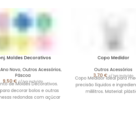
nj. Moldes Decorativos
Copo Medidor
 Ano Novo
,
Outros Acessórios
,
Outros Acessórios
Páscoa
3,70
€
c/ Iva incluído
Copo Medidor Ideal para me
9,50
€
c/ Iva incluído
nto de Moldes Decorativos.
precisão líquidos e ingredie
 para decorar bolos e outras
mililitros. Material: plást
mesas redondas com açúcar
resistente. Garantia: 3 an
steleiro, cacau, canela, etc
garantia.
São