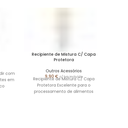
Recipiente de Mistura C/ Capa
Sepa
Protetora
Outros Acessórios
dir com
Sep
9,90
€
c/ Iva incluído
Recipiente de Mistura C/ Capa
ntes em
Excele
Protetora Excelente para o
ico
as cl
processamento de alimentos
os de
se
usando a varinha mágica sem
salpicar ou desperdiçar