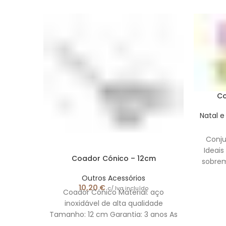
Co
Natal e
Conju
Ideais
Coador Cónico – 12cm
sobre
de pa
Outros Acessórios
10,20
€
c/ Iva incluído
Coador Cónico Material: aço
inoxidável de alta qualidade
Tamanho: 12 cm Garantia: 3 anos As
imagens apresentadas são