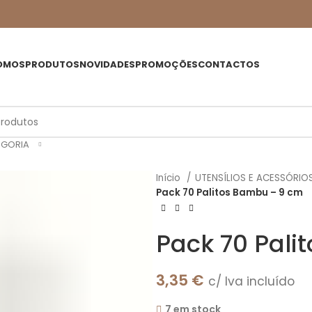
OMOS
PRODUTOS
NOVIDADES
PROMOÇÕES
CONTACTOS
EGORIA
Início
UTENSÍLIOS E ACESSÓRIO
Pack 70 Palitos Bambu – 9 cm
Pack 70 Pali
3,35
€
c/ Iva incluído
7 em stock