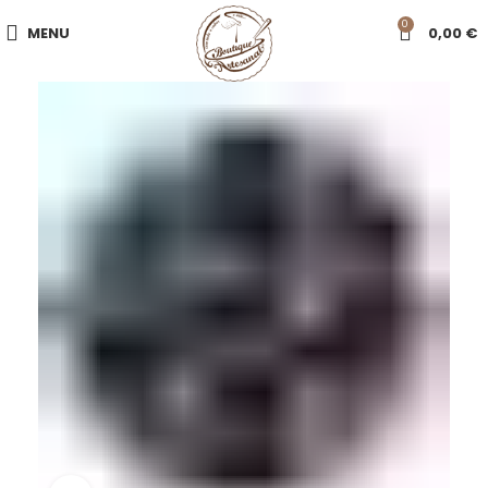
0
MENU
0,00
€