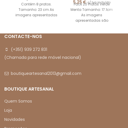
5,25
€
c/ Iva incluído
Contém 8 pratos.
Pack 20 Pratos Verde
Tamanho: 23 cm As
Menta Tamanho: 17.1cm
imagens apresentadas
As imagens
são meramente
apresentadas são
ilustrativas.
meramente ilustrativas.
CONTACTE-NOS
(+351) 939 272 831
(Chamada para rede móvel nacional)
boutiqueartesanal2013@gmail.com
BOUTIQUE ARTESANAL
Quem Somos
Loja
Novidades